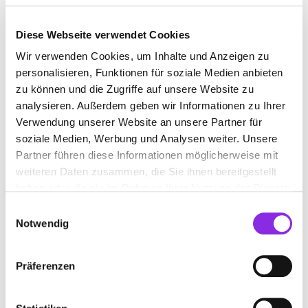
Diese Webseite verwendet Cookies
Wir verwenden Cookies, um Inhalte und Anzeigen zu
BEWERTUNGEN
personalisieren, Funktionen für soziale Medien anbieten
zu können und die Zugriffe auf unsere Website zu
Jürgen Carr
– 15.07.2026
analysieren. Außerdem geben wir Informationen zu Ihrer
★★★★★
Verwendung unserer Website an unsere Partner für
Sehr gute Beratung Alles Bestens, freundlich und
soziale Medien, Werbung und Analysen weiter. Unsere
zuvorkommend.
Partner führen diese Informationen möglicherweise mit
Chris Schimmelschmidt
– 04.07.2026
weiteren Daten zusammen, die Sie ihnen bereitgestellt
★★★★★
haben oder die sie im Rahmen Ihrer Nutzung der Dienste
Super Service, sehr kompetent und immer ein offenes Ohr.
gesammelt haben.
Einwilligungsauswahl
Man merkt sofort, dass hier der Kunde im Mittelpunkt steht.
Notwendig
Freundliche Beratung, schnelle Hilfe und eine angenehme
Atmosphäre. Absolut empfehlenswert – ich komme gerne
Mehr lesen
wieder.
Präferenzen
Christopher Wagner
– 26.06.2026
★★★★★
Wir haben vor einer Woche einen Wohnwagen bei Familie