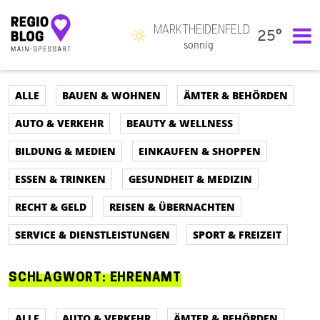
MARKTHEIDENFELD
25°
Hauptnavigation
sonnig
ALLE
BAUEN & WOHNEN
ÄMTER & BEHÖRDEN
AUTO & VERKEHR
BEAUTY & WELLNESS
BILDUNG & MEDIEN
EINKAUFEN & SHOPPEN
ESSEN & TRINKEN
GESUNDHEIT & MEDIZIN
RECHT & GELD
REISEN & ÜBERNACHTEN
SERVICE & DIENSTLEISTUNGEN
SPORT & FREIZEIT
SCHLAGWORT:
EHRENAMT
ALLE
AUTO & VERKEHR
ÄMTER & BEHÖRDEN