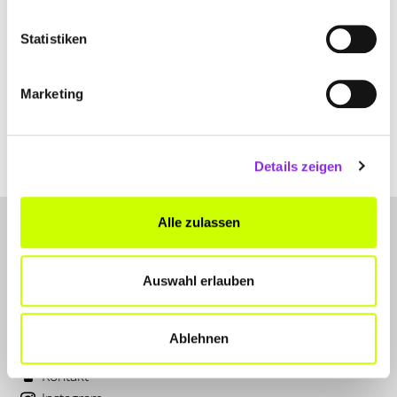
Statistiken
Reisen & Übernachten
SCHÖNE ALTSTÄDTE IN MAIN SPESSART
Marketing
Altstädte in Main Spessart versprühen einen ganz eigenen Charme.
Entdecke unsere Top 3 Empfehlung für deinen nächsten
Herbstausflug.
Details zeigen
Mehr erfahren
Alle zulassen
Auswahl erlauben
Ablehnen
LET'S CONNECT
Kontakt