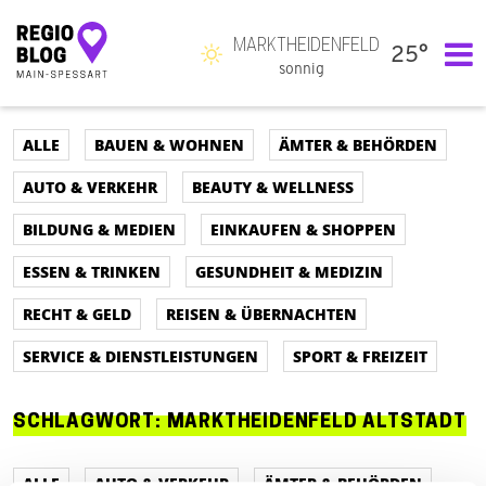
MARKTHEIDENFELD
25°
Hauptnavigation
sonnig
ALLE
BAUEN & WOHNEN
ÄMTER & BEHÖRDEN
AUTO & VERKEHR
BEAUTY & WELLNESS
BILDUNG & MEDIEN
EINKAUFEN & SHOPPEN
ESSEN & TRINKEN
GESUNDHEIT & MEDIZIN
RECHT & GELD
REISEN & ÜBERNACHTEN
SERVICE & DIENSTLEISTUNGEN
SPORT & FREIZEIT
SCHLAGWORT:
MARKTHEIDENFELD ALTSTADT
ALLE
AUTO & VERKEHR
ÄMTER & BEHÖRDEN