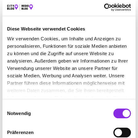
BAUEN & WOHNEN
BEAUTY & WELLNESS
BILDUNG & MEDIEN
EINKAUFEN & SHOPPEN
Diese Webseite verwendet Cookies
ESSEN & TRINKEN
GESUNDHEIT & MEDIZIN
Wir verwenden Cookies, um Inhalte und Anzeigen zu
personalisieren, Funktionen für soziale Medien anbieten
RECHT & GELD
REISEN & ÜBERNACHTEN
zu können und die Zugriffe auf unsere Website zu
SERVICE & DIENSTLEISTUNGEN
SPORT & FREIZEIT
analysieren. Außerdem geben wir Informationen zu Ihrer
Verwendung unserer Website an unsere Partner für
soziale Medien, Werbung und Analysen weiter. Unsere
Partner führen diese Informationen möglicherweise mit
weiteren Daten zusammen, die Sie ihnen bereitgestellt
haben oder die sie im Rahmen Ihrer Nutzung der Dienste
gesammelt haben.
Einwilligungsauswahl
Notwendig
Präferenzen