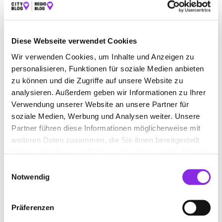
BAUEN & WOHNEN
BEAUTY & WELLNESS
BILDUNG & MEDIEN
EINKAUFEN & SHOPPEN
Diese Webseite verwendet Cookies
ESSEN & TRINKEN
GESUNDHEIT & MEDIZIN
Wir verwenden Cookies, um Inhalte und Anzeigen zu
personalisieren, Funktionen für soziale Medien anbieten
RECHT & GELD
REISEN & ÜBERNACHTEN
zu können und die Zugriffe auf unsere Website zu
analysieren. Außerdem geben wir Informationen zu Ihrer
SERVICE & DIENSTLEISTUNGEN
SPORT & FREIZEIT
Verwendung unserer Website an unsere Partner für
soziale Medien, Werbung und Analysen weiter. Unsere
Partner führen diese Informationen möglicherweise mit
weiteren Daten zusammen, die Sie ihnen bereitgestellt
haben oder die sie im Rahmen Ihrer Nutzung der Dienste
gesammelt haben.
Einwilligungsauswahl
Notwendig
Präferenzen