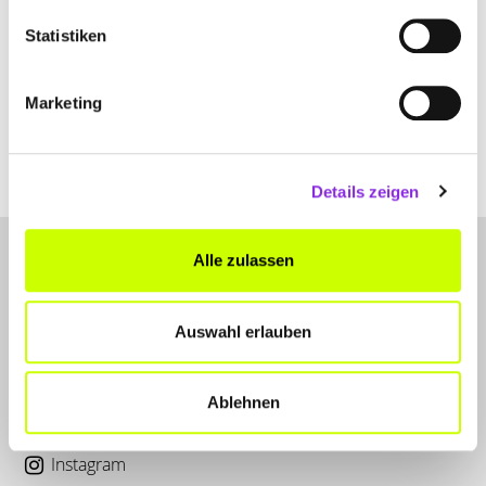
Statistiken
Einkaufen & Shoppen, Essen & Trinken, Service & Dienstleistungen
PERSÖNLICHKEITEN AUS MSP: VERENA K…
Marketing
Nachdem der Edeka 2006 nach 125 Jahren schloss und 2015 auch
das Aus für die letzte Metzgerei folgte, bestand die
Mehr erfahren
Details zeigen
Alle zulassen
Auswahl erlauben
LET'S CONNECT
Ablehnen
Kontakt
Instagram