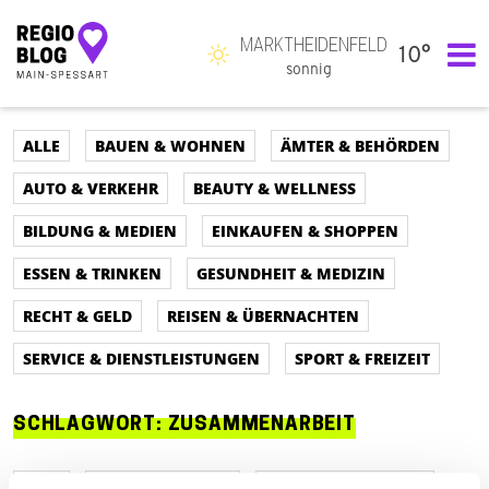
MARKTHEIDENFELD
10°
Hauptnavigation
sonnig
ALLE
BAUEN & WOHNEN
ÄMTER & BEHÖRDEN
AUTO & VERKEHR
BEAUTY & WELLNESS
BILDUNG & MEDIEN
EINKAUFEN & SHOPPEN
ESSEN & TRINKEN
GESUNDHEIT & MEDIZIN
RECHT & GELD
REISEN & ÜBERNACHTEN
SERVICE & DIENSTLEISTUNGEN
SPORT & FREIZEIT
SCHLAGWORT:
ZUSAMMENARBEIT
ALLE
AUTO & VERKEHR
ÄMTER & BEHÖRDEN