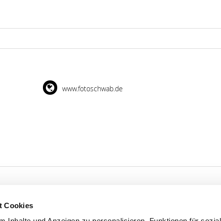
www.fotoschwab.de
t Cookies
'S CONNECT
SERVICE
 Inhalte und Anzeigen zu personalisieren, Funktionen für sozia