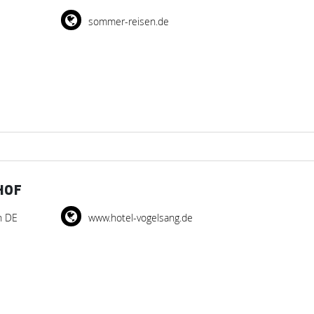
sommer-reisen.de
HOF
n DE
www.hotel-vogelsang.de